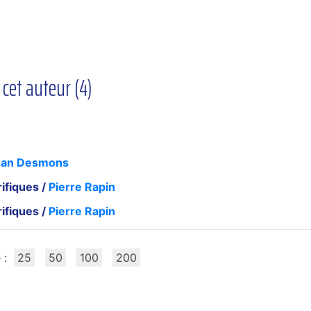
 cet auteur (
4
)
ean Desmons
rifiques
/
Pierre Rapin
rifiques
/
Pierre Rapin
 :
25
50
100
200