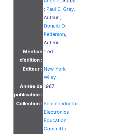
Angelo
, Auteur
;
Paul E. Gray
,
Auteur ;
Donald O.
Pederson
,
Auteur
Mention
1 éd
d'édition :
Editeur :
New York :
Wiley
Année de
1967
publication :
Collection :
Semiconductor
Electronics
Education
Committe