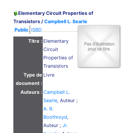
Elementary Circuit Properties of
Transistors
/
Campbell L. Searle
Public
ISBD
Titre :
Elementary
Circuit
Properties of
Transistors
Type de
Livre
document :
Auteurs :
Campbell L.
Searle
, Auteur ;
A. R.
Boothroyd
,
Auteur ;
Jr.