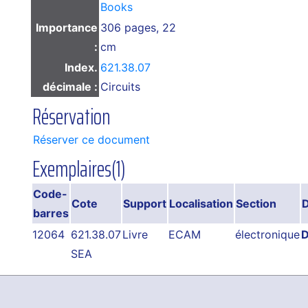
Books
Importance
306 pages, 22
:
cm
Index.
621.38.07
décimale :
Circuits
Réservation
Réserver ce document
Exemplaires(1)
Code-
Cote
Support
Localisation
Section
D
barres
12064
621.38.07
Livre
ECAM
électronique
D
SEA